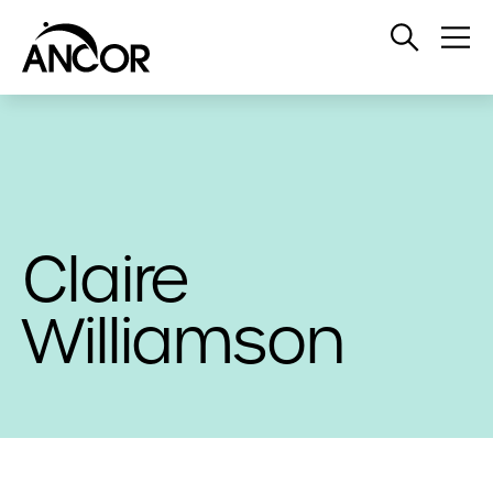
Open
Op
Search
Me
Claire
Williamson