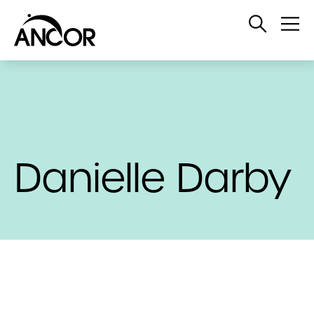
Open
Op
Search
Me
Danielle Darby