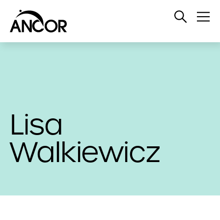
Open
Op
Search
Me
Lisa
Walkiewicz