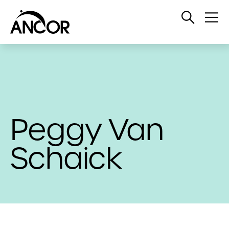
Open
Op
Search
Me
Peggy Van
Schaick