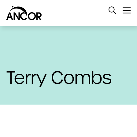
Open
Op
Search
Me
Terry Combs